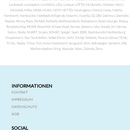
Leukomed, Leukoplast, Lichtblick, LIDL, Livique, LOTTO, McDonalds, Meßmer, Merci,
Michelob, Milka, MOIA, Müller, NEFF, NETTO, Neutrogena, Nimm2, Nivea, Nobilia,
Nordmark, Nordzucker, Notebooksbilliger.de, Novartis, Nutella, O2, OBI, Optimus, Overtake,
Payever, Penny, Pepsi, Perfood, Raffaello, Raiffeisenbank, Ratiopharm, Ravensburger, Rebuy,
Restplatzshop, REWE, Rosenhof, Schwarzkopf, Senseo, Siemens, Sika, Simply, Siri-Derma,
Sixtus, Skoda, SMART, Snipes, SOMAT, Spiegel, Sport 2000, Staatskanzlei Mecklenburg
Virpommern, Star Tankstellen, Siebel Eltron, Stihl, Tchibo, Telekom, Tena & Librese, TESA,
TicTac, Toyota, Trilux, TUI, Union Investment, Vanguard, VGH, Volkswagen, Vorwerk, VW,
Weihenstephan, Xing, Youtube, Yxlon, Zalando, Zeiss
INFORMATIONEN
KONTAKT
IMPRESSSUM
DATENSCHUTZ
AGB
SOCIAL