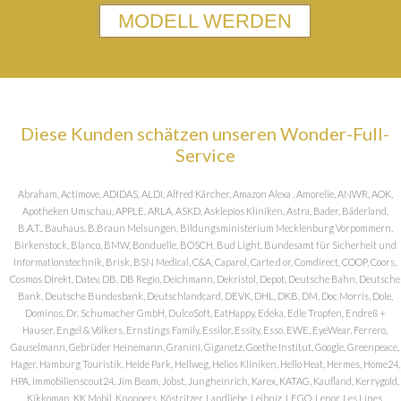
MODELL WERDEN
Diese Kunden schätzen unseren Wonder-Full-
Service
Abraham, Actimove, ADIDAS, ALDI, Alfred Kärcher, Amazon Alexa , Amorelie, ANWR, AOK,
Apotheken Umschau, APPLE, ARLA, ASKD, Asklepios Kliniken, Astra, Bader, Bäderland,
B.A.T., Bauhaus, B.Braun Melsungen, Bildungsministerium Mecklenburg Vorpommern,
Birkenstock, Blanco, BMW, Bonduelle, BOSCH, Bud Light, Bundesamt für Sicherheit und
Informationstechnik, Brisk, BSN Medical, C&A, Caparol, Carte d or, Comdirect, COOP, Coors,
Cosmos DIrekt, Datev, DB, DB Regio, Deichmann, Dekristol, Depot, Deutsche Bahn, Deutsche
Bank, Deutsche Bundesbank, Deutschlandcard, DEVK, DHL, DKB, DM, Doc Morris, Dole,
Dominos, Dr. Schumacher GmbH, DulcoSoft, EatHappy, Edeka, Edle Tropfen, Endreß +
Hauser, Engel & Völkers, Ernstings Family, Essilor, Essity, Esso, EWE, EyeWear, Ferrero,
Gauselmann, Gebrüder Heinemann, Granini, Giganetz, Goethe Institut, Google, Greenpeace,
Hager, Hamburg Touristik, Heide Park, Hellweg, Helios Kliniken, Hello Heat, Hermes, Home24,
HPA, Immobilienscout24, Jim Beam, Jobst, Jungheinrich, Karex, KATAG, Kaufland, Kerrygold,
Kikkoman, KK Mobil, Knoppers, Köstritzer, Landliebe, Leibniz, LEGO, Lenor, Les Lines,