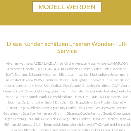
MODELL WERDEN
Diese Kunden schätzen unseren Wonder-Full-
Service
Abraham, Actimove, ADIDAS, ALDI, Alfred Kärcher, Amazon Alexa , Amorelie, ANWR, AOK,
Apotheken Umschau, APPLE, ARLA, ASKD, Asklepios Kliniken, Astra, Bader, Bäderland,
B.A.T., Bauhaus, B.Braun Melsungen, Bildungsministerium Mecklenburg Vorpommern,
Birkenstock, Blanco, BMW, Bonduelle, BOSCH, Bud Light, Bundesamt für Sicherheit und
Informationstechnik, Brisk, BSN Medical, C&A, Caparol, Carte d or, Comdirect, COOP, Coors,
Cosmos DIrekt, Datev, DB, DB Regio, Deichmann, Dekristol, Depot, Deutsche Bahn, Deutsche
Bank, Deutsche Bundesbank, Deutschlandcard, DEVK, DHL, DKB, DM, Doc Morris, Dole,
Dominos, Dr. Schumacher GmbH, DulcoSoft, EatHappy, Edeka, Edle Tropfen, Endreß +
Hauser, Engel & Völkers, Ernstings Family, Essilor, Essity, Esso, EWE, EyeWear, Ferrero,
Gauselmann, Gebrüder Heinemann, Granini, Giganetz, Goethe Institut, Google, Greenpeace,
Hager, Hamburg Touristik, Heide Park, Hellweg, Helios Kliniken, Hello Heat, Hermes, Home24,
HPA, Immobilienscout24, Jim Beam, Jobst, Jungheinrich, Karex, KATAG, Kaufland, Kerrygold,
Kikkoman, KK Mobil, Knoppers, Köstritzer, Landliebe, Leibniz, LEGO, Lenor, Les Lines,