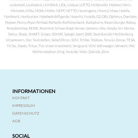
Leukomed, Leukoplast, Lichtblick, LIDL, Livique, LOTTO, McDonalds, Meßmer, Merci,
Michelob, Milka, MOIA, Müller, NEFF, NETTO, Neutrogena, Nimm2, Nivea, Nobilia,
Nordmark, Nordzucker, Notebooksbilliger.de, Novartis, Nutella, O2, OBI, Optimus, Overtake,
Payever, Penny, Pepsi, Perfood, Raffaello, Raiffeisenbank, Ratiopharm, Ravensburger, Rebuy,
Restplatzshop, REWE, Rosenhof, Schwarzkopf, Senseo, Siemens, Sika, Simply, Siri-Derma,
Sixtus, Skoda, SMART, Snipes, SOMAT, Spiegel, Sport 2000, Staatskanzlei Mecklenburg
Virpommern, Star Tankstellen, Siebel Eltron, Stihl, Tchibo, Telekom, Tena & Librese, TESA,
TicTac, Toyota, Trilux, TUI, Union Investment, Vanguard, VGH, Volkswagen, Vorwerk, VW,
Weihenstephan, Xing, Youtube, Yxlon, Zalando, Zeiss
INFORMATIONEN
KONTAKT
IMPRESSSUM
DATENSCHUTZ
AGB
SOCIAL