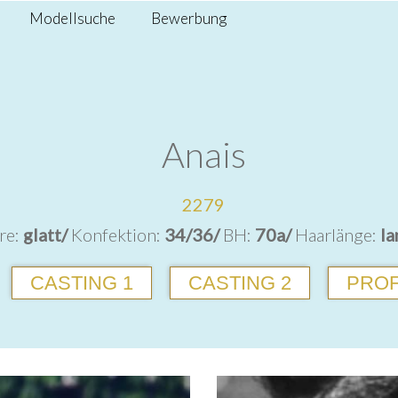
Modellsuche
Bewerbung
Anais
2279
re:
glatt/
Konfektion:
34/36/
BH:
70a/
Haarlänge:
la
CASTING 1
CASTING 2
PROF