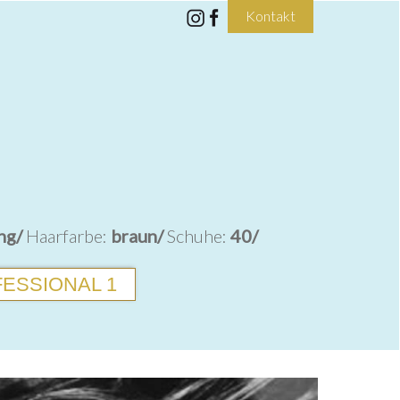
Kontakt
ng/
Haarfarbe:
braun/
Schuhe:
40/
ESSIONAL 1