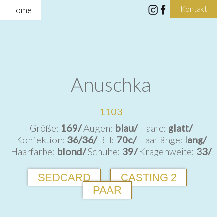
Kontakt
Home
Anuschka
1103
Größe:
169/
Augen:
blau/
Haare:
glatt/
Konfektion:
36/36/
BH:
70c/
Haarlänge:
lang/
Haarfarbe:
blond/
Schuhe:
39/
Kragenweite:
33/
SEDCARD
CASTING 2
PAAR