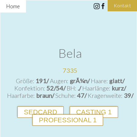
Kontakt
Home
Bela
7335
Größe:
191/
Augen:
grÃ¼n/
Haare:
glatt/
Konfektion:
52/54/
BH:
./
Haarlänge:
kurz/
Haarfarbe:
braun/
Schuhe:
47/
Kragenweite:
39/
SEDCARD
CASTING 1
PROFESSIONAL 1