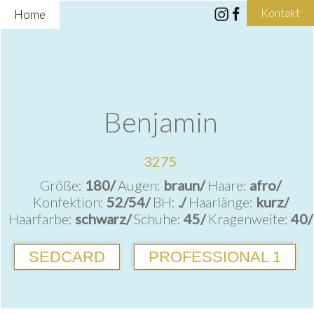
Kontakt
Home
Benjamin
3275
Größe:
180/
Augen:
braun/
Haare:
afro/
Konfektion:
52/54/
BH:
./
Haarlänge:
kurz/
Haarfarbe:
schwarz/
Schuhe:
45/
Kragenweite:
40/
SEDCARD
PROFESSIONAL 1