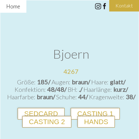
Kontakt
Home
Bjoern
4267
Größe:
185/
Augen:
braun/
Haare:
glatt/
Konfektion:
48/48/
BH:
./
Haarlänge:
kurz/
Haarfarbe:
braun/
Schuhe:
44/
Kragenweite:
38/
SEDCARD
CASTING 1
CASTING 2
HANDS