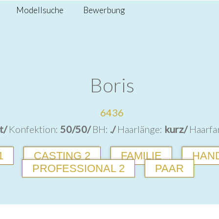
Modellsuche
Bewerbung
Boris
6436
t/
Konfektion:
50/50/
BH:
./
Haarlänge:
kurz/
Haarfa
1
CASTING 2
FAMILIE
HAN
PROFESSIONAL 2
PAAR