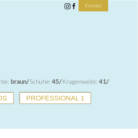
Kontakt
rbe:
braun/
Schuhe:
45/
Kragenweite:
41/
DS
PROFESSIONAL 1