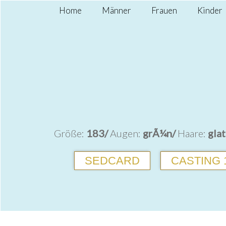
Home
Männer
Frauen
Kinder
Größe:
183/
Augen:
grÃ¼n/
Haare:
glat
SEDCARD
CASTING 