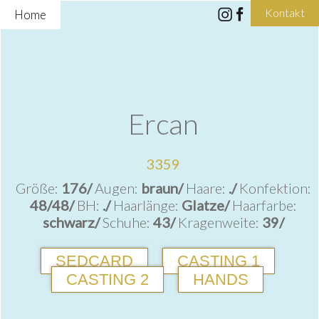
Kontakt
Home
Ercan
3359
Größe:
176/
Augen:
braun/
Haare:
./
Konfektion:
48/48/
BH:
./
Haarlänge:
Glatze/
Haarfarbe:
schwarz/
Schuhe:
43/
Kragenweite:
39/
SEDCARD
CASTING 1
CASTING 2
HANDS