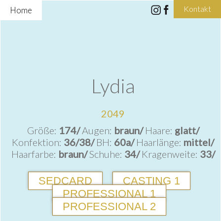
Kontakt
Home
Lydia
2049
Größe:
174/
Augen:
braun/
Haare:
glatt/
Konfektion:
36/38/
BH:
60a/
Haarlänge:
mittel/
Haarfarbe:
braun/
Schuhe:
34/
Kragenweite:
33/
SEDCARD
CASTING 1
PROFESSIONAL 1
PROFESSIONAL 2