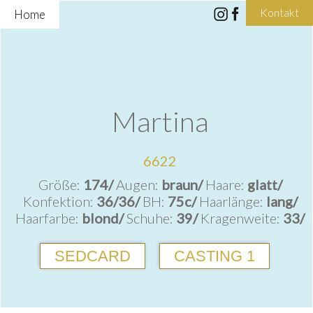
Kontakt
Home
Martina
6622
Größe:
174/
Augen:
braun/
Haare:
glatt/
Konfektion:
36/36/
BH:
75c/
Haarlänge:
lang/
Haarfarbe:
blond/
Schuhe:
39/
Kragenweite:
33/
SEDCARD
CASTING 1