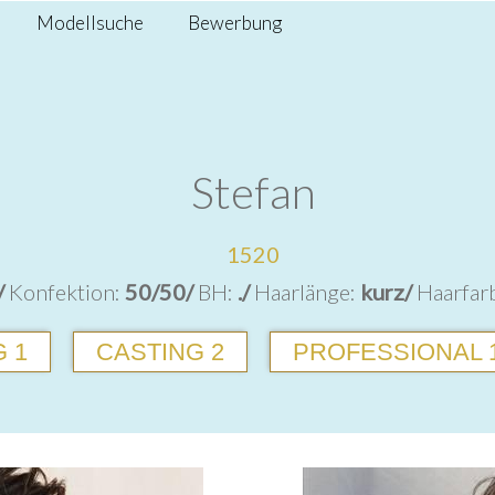
Modellsuche
Bewerbung
Stefan
1520
/
Konfektion:
50/50/
BH:
./
Haarlänge:
kurz/
Haarfar
 1
CASTING 2
PROFESSIONAL 