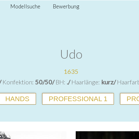
Modellsuche
Bewerbung
Udo
1635
/
Konfektion:
50/50/
BH:
./
Haarlänge:
kurz/
Haarfar
HANDS
PROFESSIONAL 1
PRO