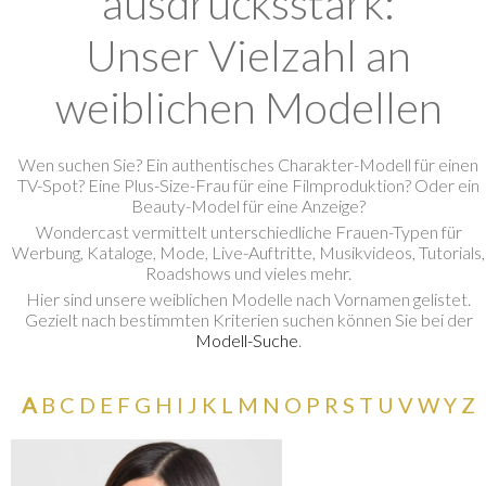
ausdrucksstark:
Unser Vielzahl an
weiblichen Modellen
Wen suchen Sie? Ein authentisches Charakter-Modell für einen
TV-Spot? Eine Plus-Size-Frau für eine Filmproduktion? Oder ein
Beauty-Model für eine Anzeige?
<
Wondercast vermittelt unterschiedliche Frauen-Typen für
Werbung, Kataloge, Mode, Live-Auftritte, Musikvideos, Tutorials,
Roadshows und vieles mehr.
<
Hier sind unsere weiblichen Modelle nach Vornamen gelistet.
Gezielt nach bestimmten Kriterien suchen können Sie bei der
Modell-Suche
.
A
B
C
D
E
F
G
H
I
J
K
L
M
N
O
P
R
S
T
U
V
W
Y
Z