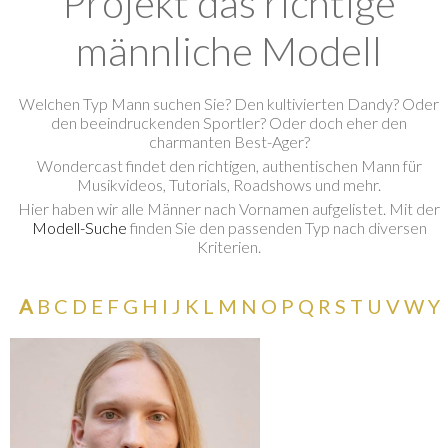
Projekt das richtige
männliche Modell
Welchen Typ Mann suchen Sie? Den kultivierten Dandy? Oder
den beeindruckenden Sportler? Oder doch eher den
charmanten Best-Ager?
<
Wondercast findet den richtigen, authentischen Mann für
Musikvideos, Tutorials, Roadshows und mehr.
<
Hier haben wir alle Männer nach Vornamen aufgelistet. Mit der
Modell-Suche
finden Sie den passenden Typ nach diversen
Kriterien.
A
B
C
D
E
F
G
H
I
J
K
L
M
N
O
P
Q
R
S
T
U
V
W
Y